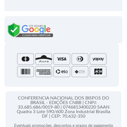
Entrega
Meus pedidos
Semanário Litúrgico-catequético
Regulamentos
Lançamentos
Celebração Dominical da Palavra
Política de Privacidade
Bíblias - Tradução Oficial
Roteiros Homiléticos
Campanha da Fraternidade
Folhetos e Partituras
Papas
Portal do Assinante
Santa Sé
CONFERENCIA NACIONAL DOS BISPOS DO
BRASIL - EDIÇÕES CNBB |
CNPJ:
33.685.686/0019-80 |
0746813400220 SAAN
Quadra 3 Lote 590/600 Zona Industrial Brasília
DF |
CEP: 70.632-350
Eventuais promoções, descontos e prazos de pagamento