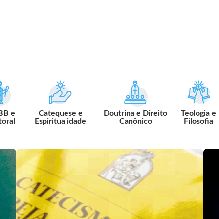
BB e
Catequese e
Doutrina e Direito
Teologia e
toral
Espiritualidade
Canônico
Filosofia