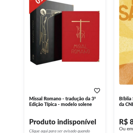
Missal Romano - tradução da 3ª
Bíblia
Edição Típica - modelo solene
da CNB
6ª Edi
Produto
indisponível
R$ 
Ou em 
Clique aqui para ser avisado quando