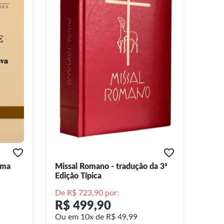
Uma
Missal Romano - tradução da 3ª
Bíbli
Edição Típica
da C
De R$ 723,90 por:
R$ 499,90
R$
Ou em 10x de R$ 49,99
Ou e