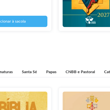
cionar à sacola
inaturas
Santa Sé
Papas
CNBB e Pastoral
Cat