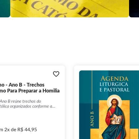
mo - Ano B - Trechos
mo Para Preparar a Homilia
 Ano B reúne trechos do
tólica organizados conforme a
iliando homilias e formações com
m 2x de R$ 44,95