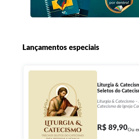
Lançamentos especiais
Liturgia & Catecis
Seletos do Catecis
Liturgia & Catecismo –
Catecismo da Igreja Ca
liturgia dominical, aux
segurança doutrinária.
R$ 89,90
Ou e