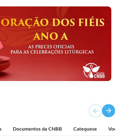
s
Documentos da CNBB
Catequese
Vocação e Mi