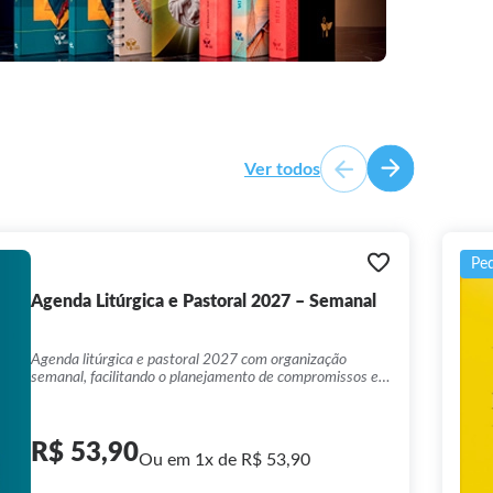
Ver todos
Pe
Agenda Litúrgica e Pastoral 2027 – Semanal
Agenda litúrgica e pastoral 2027 com organização
semanal, facilitando o planejamento de compromissos e
atividades da vida comunitária.
R$ 53,90
Ou em 1x de R$ 53,90