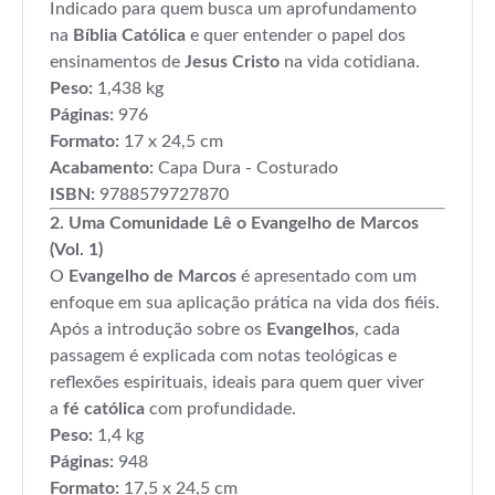
Indicado para quem busca um aprofundamento
na
Bíblia Católica
e quer entender o papel dos
ensinamentos de
Jesus Cristo
na vida cotidiana.
Peso:
1,438 kg
Páginas:
976
Formato:
17 x 24,5 cm
Acabamento:
Capa Dura - Costurado
ISBN:
9788579727870
2. Uma Comunidade Lê o Evangelho de Marcos
(Vol. 1)
O
Evangelho de Marcos
é apresentado com um
enfoque em sua aplicação prática na vida dos fiéis.
Após a introdução sobre os
Evangelhos
, cada
passagem é explicada com notas teológicas e
reflexões espirituais, ideais para quem quer viver
a
fé católica
com profundidade.
Peso:
1,4 kg
Páginas:
948
Formato:
17,5 x 24,5 cm