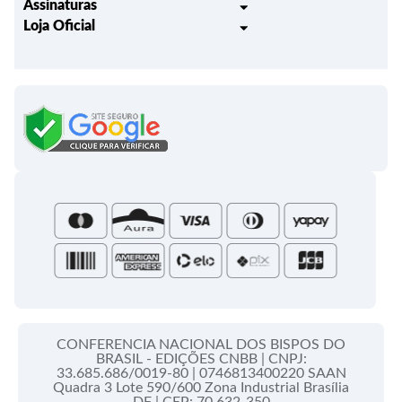
Assinaturas
Trocas e Devoluções
Loja Oficial
Liturgia Igreja em Oração
Entrega
Meus pedidos
Semanário Litúrgico-catequético
Regulamentos
Lançamentos
Celebração Dominical da Palavra
Política de Privacidade
Bíblias - Tradução Oficial
Roteiros Homiléticos
Campanha da Fraternidade
Folhetos e Partituras
Papas
Portal do Assinante
Santa Sé
CONFERENCIA NACIONAL DOS BISPOS DO
BRASIL - EDIÇÕES CNBB |
CNPJ:
33.685.686/0019-80 |
0746813400220 SAAN
Quadra 3 Lote 590/600 Zona Industrial Brasília
DF |
CEP: 70.632-350