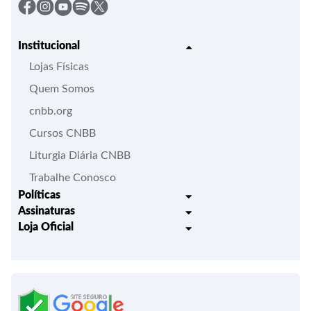
Institucional
Lojas Físicas
Quem Somos
cnbb.org
Cursos CNBB
Liturgia Diária CNBB
Trabalhe Conosco
Políticas
Assinaturas
Trocas e Devoluções
Loja Oficial
Liturgia Igreja em Oração
Entrega
Meus pedidos
Semanário Litúrgico-catequético
Regulamentos
Lançamentos
Celebração Dominical da Palavra
Política de Privacidade
Bíblias - Tradução Oficial
Roteiros Homiléticos