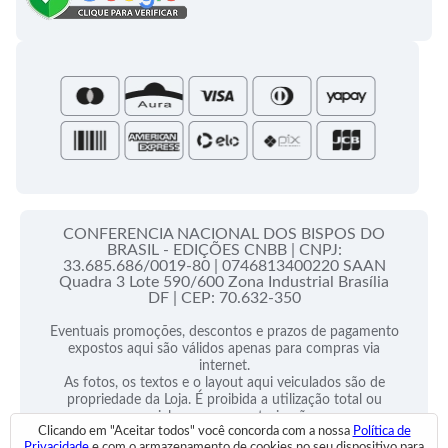
Campanha da Fraternidade
Folhetos e Partituras
Papas
Portal do Assinante
Santa Sé
CONFERENCIA NACIONAL DOS BISPOS DO
BRASIL - EDIÇÕES CNBB |
CNPJ:
33.685.686/0019-80 |
0746813400220 SAAN
Quadra 3 Lote 590/600 Zona Industrial Brasília
DF |
CEP: 70.632-350
Eventuais promoções, descontos e prazos de pagamento
expostos aqui são válidos apenas para compras via
internet.
As fotos, os textos e o layout aqui veiculados são de
propriedade da Loja. É proibida a utilização total ou
parcial sem nossa autorização.
Clicando em "Aceitar todos" você concorda com a nossa
Política de
Privacidade
e com o armazenamento de cookies no seu dispositivo para