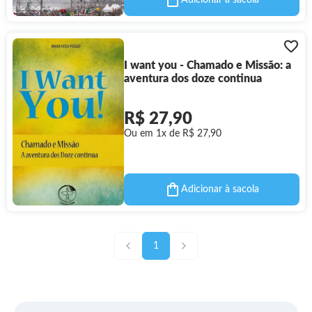
Adicionar à sacola
I want you - Chamado e Missão: a
aventura dos doze continua
R$ 27,90
Ou em 1x de R$ 27,90
Adicionar à sacola
1