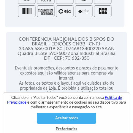
CONFERENCIA NACIONAL DOS BISPOS DO
BRASIL - EDIÇÕES CNBB |
CNPJ:
33.685.686/0019-80 |
0746813400220 SAAN
Quadra 3 Lote 590/600 Zona Industrial Brasília
DF |
CEP: 70.632-350
Eventuais promoções, descontos e prazos de pagamento
expostos aqui são válidos apenas para compras via
internet.
As fotos, os textos e o layout aqui veiculados são de
propriedade da Loja. É proibida a utilização total ou
parcial sem nossa autorização.
Clicando em "Aceitar todos" você concorda com a nossa
Política de
Privacidade
e com o armazenamento de cookies no seu dispositivo para
2025 © Todos Direitos Reservados
melhorar a experiência e navegação no site.
Desenvolvido por:
Aceitar todos
Preferências