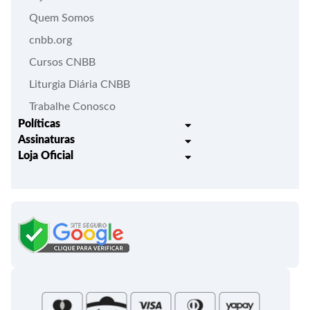
Quem Somos
cnbb.org
Cursos CNBB
Liturgia Diária CNBB
Trabalhe Conosco
Políticas
Assinaturas
Trocas e Devoluções
Loja Oficial
Liturgia Igreja em Oração
Entrega
Meus pedidos
Semanário Litúrgico-catequético
Regulamentos
Lançamentos
Celebração Dominical da Palavra
Política de Privacidade
Bíblias - Tradução Oficial
Roteiros Homiléticos
Campanha da Fraternidade
Folhetos e Partituras
Papas
Portal do Assinante
Santa Sé