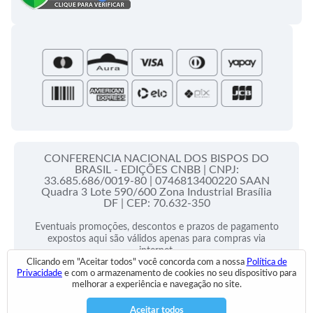
Folhetos e Partituras
Papas
Portal do Assinante
Santa Sé
CONFERENCIA NACIONAL DOS BISPOS DO
BRASIL - EDIÇÕES CNBB |
CNPJ:
33.685.686/0019-80 |
0746813400220 SAAN
Quadra 3 Lote 590/600 Zona Industrial Brasília
DF |
CEP: 70.632-350
Eventuais promoções, descontos e prazos de pagamento
expostos aqui são válidos apenas para compras via
internet.
Clicando em "Aceitar todos" você concorda com a nossa
Política de
As fotos, os textos e o layout aqui veiculados são de
Privacidade
e com o armazenamento de cookies no seu dispositivo para
propriedade da Loja. É proibida a utilização total ou
melhorar a experiência e navegação no site.
parcial sem nossa autorização.
Aceitar todos
2025 © Todos Direitos Reservados