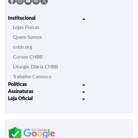
Institucional
Lojas Físicas
Quem Somos
cnbb.org
Cursos CNBB
Liturgia Diária CNBB
Trabalhe Conosco
Políticas
Assinaturas
Trocas e Devoluções
Loja Oficial
Liturgia Igreja em Oração
Entrega
Meus pedidos
Semanário Litúrgico-catequético
Regulamentos
Lançamentos
Celebração Dominical da Palavra
Política de Privacidade
Bíblias - Tradução Oficial
Roteiros Homiléticos
Campanha da Fraternidade