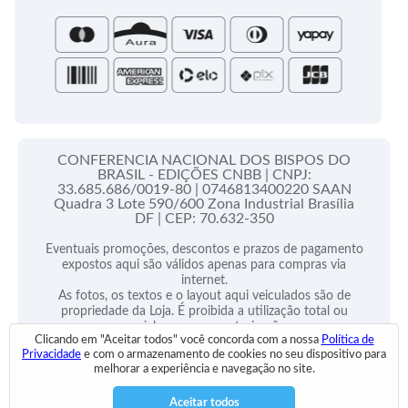
Santa Sé
CONFERENCIA NACIONAL DOS BISPOS DO
BRASIL - EDIÇÕES CNBB |
CNPJ:
33.685.686/0019-80 |
0746813400220 SAAN
Quadra 3 Lote 590/600 Zona Industrial Brasília
DF |
CEP: 70.632-350
Eventuais promoções, descontos e prazos de pagamento
expostos aqui são válidos apenas para compras via
internet.
As fotos, os textos e o layout aqui veiculados são de
propriedade da Loja. É proibida a utilização total ou
parcial sem nossa autorização.
Clicando em "Aceitar todos" você concorda com a nossa
Política de
Privacidade
e com o armazenamento de cookies no seu dispositivo para
2025 © Todos Direitos Reservados
melhorar a experiência e navegação no site.
Desenvolvido por:
Aceitar todos