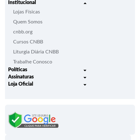
Institucional
Lojas Físicas
Quem Somos
cnbb.org
Cursos CNBB
Liturgia Diária CNBB
Trabalhe Conosco
Políticas
Assinaturas
Trocas e Devoluções
Loja Oficial
Liturgia Igreja em Oração
Entrega
Meus pedidos
Semanário Litúrgico-catequético
Regulamentos
Lançamentos
Celebração Dominical da Palavra
Política de Privacidade
Bíblias - Tradução Oficial
Roteiros Homiléticos
Campanha da Fraternidade
Folhetos e Partituras
Papas
Portal do Assinante