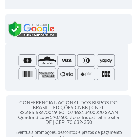
Meus pedidos
Semanário Litúrgico-catequético
Regulamentos
Lançamentos
Celebração Dominical da Palavra
Política de Privacidade
Bíblias - Tradução Oficial
Roteiros Homiléticos
Campanha da Fraternidade
Folhetos e Partituras
Papas
Portal do Assinante
Santa Sé
CONFERENCIA NACIONAL DOS BISPOS DO
BRASIL - EDIÇÕES CNBB |
CNPJ:
33.685.686/0019-80 |
0746813400220 SAAN
Quadra 3 Lote 590/600 Zona Industrial Brasília
DF |
CEP: 70.632-350
Eventuais promoções, descontos e prazos de pagamento