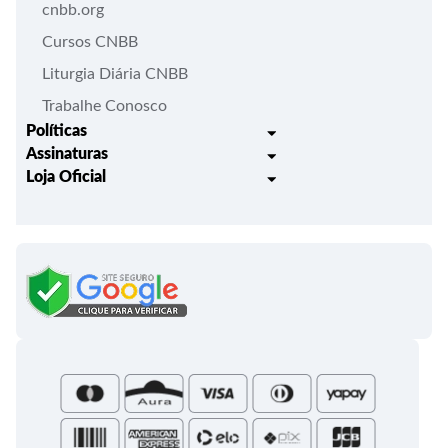
cnbb.org
Cursos CNBB
Liturgia Diária CNBB
Trabalhe Conosco
Políticas
Assinaturas
Trocas e Devoluções
Loja Oficial
Liturgia Igreja em Oração
Entrega
Meus pedidos
Semanário Litúrgico-catequético
Regulamentos
Lançamentos
Celebração Dominical da Palavra
Política de Privacidade
Bíblias - Tradução Oficial
Roteiros Homiléticos
Campanha da Fraternidade
Folhetos e Partituras
Papas
Portal do Assinante
Santa Sé