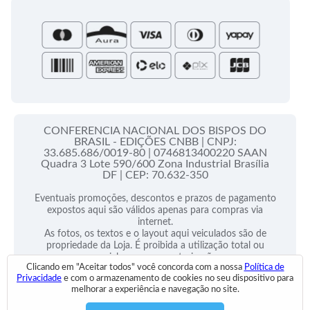
Portal do Assinante
Santa Sé
CONFERENCIA NACIONAL DOS BISPOS DO
BRASIL - EDIÇÕES CNBB |
CNPJ:
33.685.686/0019-80 |
0746813400220 SAAN
Quadra 3 Lote 590/600 Zona Industrial Brasília
DF |
CEP: 70.632-350
Eventuais promoções, descontos e prazos de pagamento
expostos aqui são válidos apenas para compras via
internet.
As fotos, os textos e o layout aqui veiculados são de
propriedade da Loja. É proibida a utilização total ou
parcial sem nossa autorização.
Clicando em "Aceitar todos" você concorda com a nossa
Política de
Privacidade
e com o armazenamento de cookies no seu dispositivo para
2025 © Todos Direitos Reservados
melhorar a experiência e navegação no site.