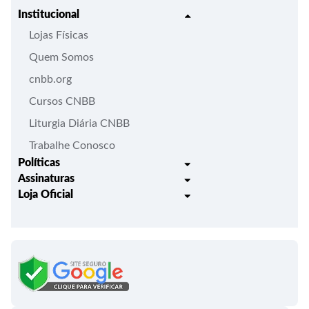
Institucional
Lojas Físicas
Quem Somos
cnbb.org
Cursos CNBB
Liturgia Diária CNBB
Trabalhe Conosco
Políticas
Assinaturas
Trocas e Devoluções
Loja Oficial
Liturgia Igreja em Oração
Entrega
Meus pedidos
Semanário Litúrgico-catequético
Regulamentos
Lançamentos
Celebração Dominical da Palavra
Política de Privacidade
Bíblias - Tradução Oficial
Roteiros Homiléticos
Campanha da Fraternidade
Folhetos e Partituras
Papas