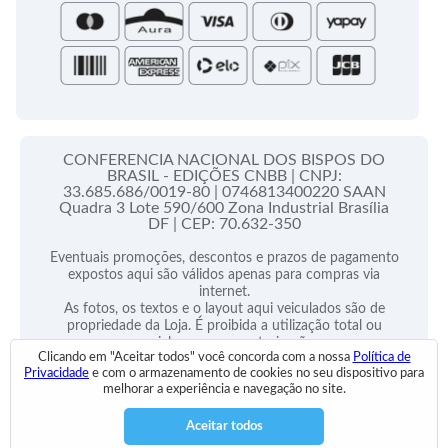
CONFERENCIA NACIONAL DOS BISPOS DO
BRASIL - EDIÇÕES CNBB |
CNPJ:
33.685.686/0019-80 |
0746813400220 SAAN
Quadra 3 Lote 590/600 Zona Industrial Brasília
DF |
CEP: 70.632-350
Eventuais promoções, descontos e prazos de pagamento
expostos aqui são válidos apenas para compras via
internet.
As fotos, os textos e o layout aqui veiculados são de
propriedade da Loja. É proibida a utilização total ou
parcial sem nossa autorização.
Clicando em "Aceitar todos" você concorda com a nossa
Política de
Privacidade
e com o armazenamento de cookies no seu dispositivo para
2025 © Todos Direitos Reservados
melhorar a experiência e navegação no site.
Desenvolvido por:
Aceitar todos