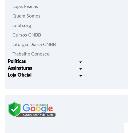
Lojas Físicas
Quem Somos
cnbb.org
Cursos CNBB
Liturgia Diária CNBB
Trabalhe Conosco
Políticas
Assinaturas
Trocas e Devoluções
Loja Oficial
Liturgia Igreja em Oração
Entrega
Meus pedidos
Semanário Litúrgico-catequético
Regulamentos
Lançamentos
Celebração Dominical da Palavra
Política de Privacidade
Bíblias - Tradução Oficial
Roteiros Homiléticos
Campanha da Fraternidade
Folhetos e Partituras
Papas
Portal do Assinante
Santa Sé