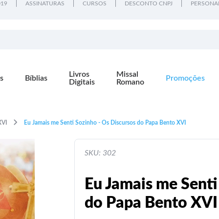
019
ASSINATURAS
CURSOS
DESCONTO CNPJ
PERSONA
Livros
Missal
s
Bíblias
Promoções
Digitais
Romano
XVI
Eu Jamais me Senti Sozinho - Os Discursos do Papa Bento XVI
SKU: 302
Eu Jamais me Senti
do Papa Bento XVI