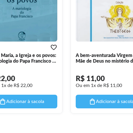
 Maria, a Igreja e os povos:
A bem-aventurada Virgem
ologia do Papa Francisco -
Mãe de Deus no mistério 
ia do Papa Francisco vol. 5
Cristo e da Igreja - Theotó
vol. 1
22,00
R$ 11,00
1x de R$ 22,00
Ou em 1x de R$ 11,00
Adicionar à sacola
Adicionar à sacol