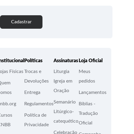
Cadastrar
nstitucional
Políticas
Assinaturas
Loja Oficial
ojas Físicas
Trocas e
Liturgia
Meus
Devoluções
Igreja em
pedidos
Quem
Oração
Somos
Entrega
Lançamentos
Semanário
nbb.org
Regulamentos
Bíblias -
Litúrgico-
Tradução
Cursos
Política de
catequético
Oficial
CNBB
Privacidade
Celebração