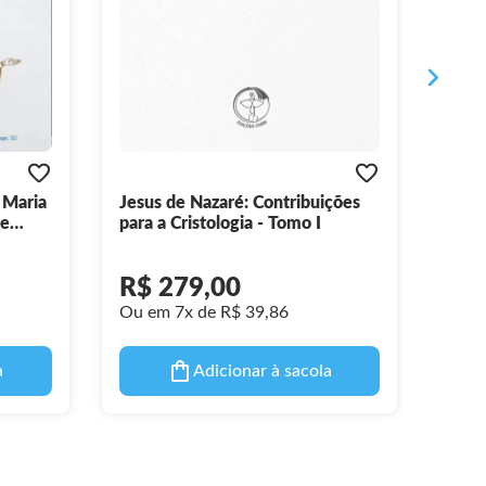
 Maria
Jesus de Nazaré: Contribuições
Cole
de
para a Cristologia - Tomo I
Sig
kos
R$ 279,00
R$
Ou em 7x de R$ 39,86
Ou e
a
Adicionar à sacola