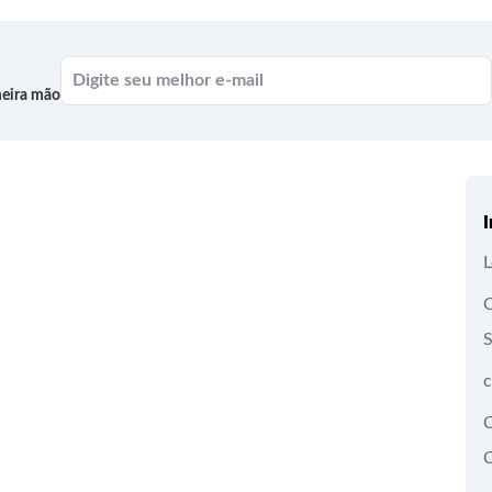
meira mão
I
L
c