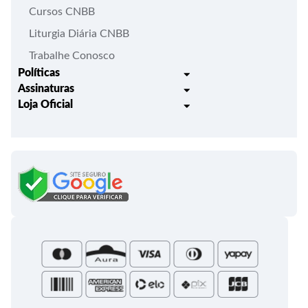
Cursos CNBB
Liturgia Diária CNBB
Trabalhe Conosco
Políticas
Assinaturas
Trocas e Devoluções
Loja Oficial
Liturgia Igreja em Oração
Entrega
Meus pedidos
Semanário Litúrgico-catequético
Regulamentos
Lançamentos
Celebração Dominical da Palavra
Política de Privacidade
Bíblias - Tradução Oficial
Roteiros Homiléticos
Campanha da Fraternidade
Folhetos e Partituras
Papas
Portal do Assinante
Santa Sé