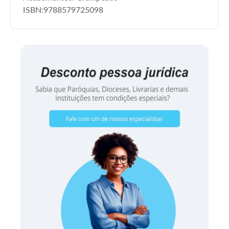
ISBN:9788579725098