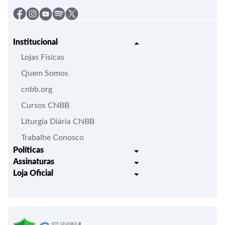
Institucional
Lojas Físicas
Quem Somos
cnbb.org
Cursos CNBB
Liturgia Diária CNBB
Trabalhe Conosco
Políticas
Assinaturas
Trocas e Devoluções
Loja Oficial
Liturgia Igreja em Oração
Entrega
Meus pedidos
Semanário Litúrgico-catequético
Regulamentos
Lançamentos
Celebração Dominical da Palavra
Política de Privacidade
Bíblias - Tradução Oficial
Roteiros Homiléticos