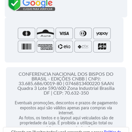
Campanha da Fraternidade
Folhetos e Partituras
Papas
Portal do Assinante
Santa Sé
CONFERENCIA NACIONAL DOS BISPOS DO
BRASIL - EDIÇÕES CNBB |
CNPJ:
33.685.686/0019-80 |
0746813400220 SAAN
Quadra 3 Lote 590/600 Zona Industrial Brasília
DF |
CEP: 70.632-350
Eventuais promoções, descontos e prazos de pagamento
expostos aqui são válidos apenas para compras via
internet.
As fotos, os textos e o layout aqui veiculados são de
propriedade da Loja. É proibida a utilização total ou
parcial sem nossa autorização.