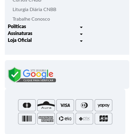
Liturgia Diária CNBB
Trabalhe Conosco
Políticas
Assinaturas
Trocas e Devoluções
Loja Oficial
Liturgia Igreja em Oração
Entrega
Meus pedidos
Semanário Litúrgico-catequético
Regulamentos
Lançamentos
Celebração Dominical da Palavra
Política de Privacidade
Bíblias - Tradução Oficial
Roteiros Homiléticos
Campanha da Fraternidade
Folhetos e Partituras
Papas
Portal do Assinante
Santa Sé