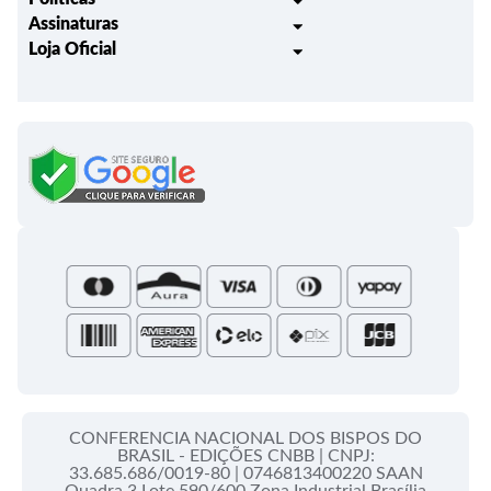
Assinaturas
Trocas e Devoluções
Loja Oficial
Liturgia Igreja em Oração
Entrega
Meus pedidos
Semanário Litúrgico-catequético
Regulamentos
Lançamentos
Celebração Dominical da Palavra
Política de Privacidade
Bíblias - Tradução Oficial
Roteiros Homiléticos
Campanha da Fraternidade
Folhetos e Partituras
Papas
Portal do Assinante
Santa Sé
CONFERENCIA NACIONAL DOS BISPOS DO
BRASIL - EDIÇÕES CNBB |
CNPJ:
33.685.686/0019-80 |
0746813400220 SAAN
Quadra 3 Lote 590/600 Zona Industrial Brasília