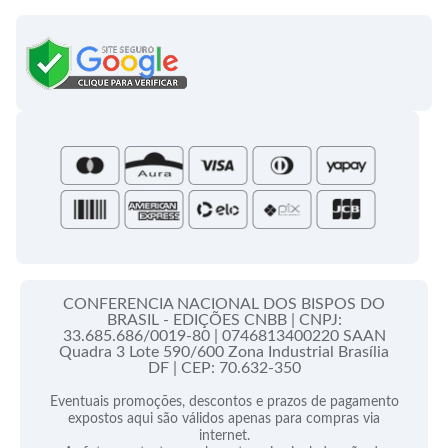
Lançamentos
Celebração Dominical da Palavra
Política de Privacidade
Bíblias - Tradução Oficial
Roteiros Homiléticos
Campanha da Fraternidade
Folhetos e Partituras
Papas
Portal do Assinante
Santa Sé
CONFERENCIA NACIONAL DOS BISPOS DO
BRASIL - EDIÇÕES CNBB |
CNPJ:
33.685.686/0019-80 |
0746813400220 SAAN
Quadra 3 Lote 590/600 Zona Industrial Brasília
DF |
CEP: 70.632-350
Eventuais promoções, descontos e prazos de pagamento
expostos aqui são válidos apenas para compras via
internet.