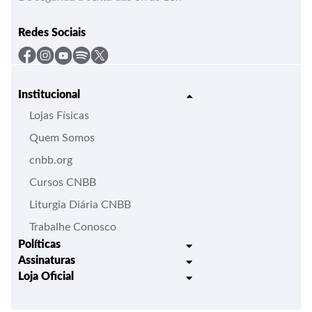
Redes Sociais
Institucional
Lojas Físicas
Quem Somos
cnbb.org
Cursos CNBB
Liturgia Diária CNBB
Trabalhe Conosco
Políticas
Assinaturas
Trocas e Devoluções
Loja Oficial
Liturgia Igreja em Oração
Entrega
Meus pedidos
Semanário Litúrgico-catequético
Regulamentos