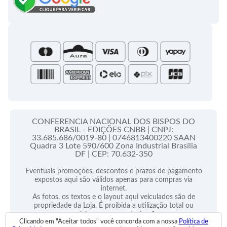
Campanha da Fraternidade
Folhetos e Partituras
Papas
Portal do Assinante
Santa Sé
CONFERENCIA NACIONAL DOS BISPOS DO
BRASIL - EDIÇÕES CNBB |
CNPJ:
33.685.686/0019-80 |
0746813400220 SAAN
Quadra 3 Lote 590/600 Zona Industrial Brasília
DF |
CEP: 70.632-350
Eventuais promoções, descontos e prazos de pagamento
expostos aqui são válidos apenas para compras via
internet.
As fotos, os textos e o layout aqui veiculados são de
propriedade da Loja. É proibida a utilização total ou
parcial sem nossa autorização.
Clicando em "Aceitar todos" você concorda com a nossa
Política de