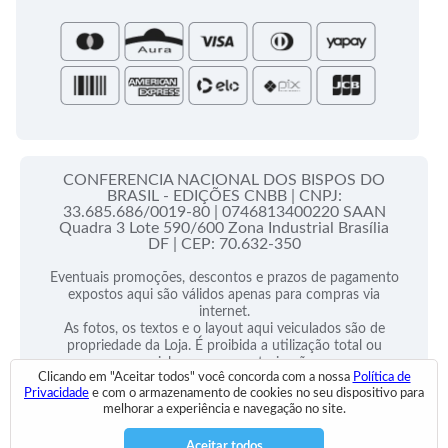
Santa Sé
CONFERENCIA NACIONAL DOS BISPOS DO
BRASIL - EDIÇÕES CNBB |
CNPJ:
33.685.686/0019-80 |
0746813400220 SAAN
Quadra 3 Lote 590/600 Zona Industrial Brasília
DF |
CEP: 70.632-350
Eventuais promoções, descontos e prazos de pagamento
expostos aqui são válidos apenas para compras via
internet.
As fotos, os textos e o layout aqui veiculados são de
propriedade da Loja. É proibida a utilização total ou
parcial sem nossa autorização.
Clicando em "Aceitar todos" você concorda com a nossa
Política de
Privacidade
e com o armazenamento de cookies no seu dispositivo para
2025 © Todos Direitos Reservados
melhorar a experiência e navegação no site.
Desenvolvido por:
Aceitar todos