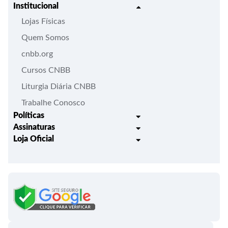
Institucional
Lojas Físicas
Quem Somos
cnbb.org
Cursos CNBB
Liturgia Diária CNBB
Trabalhe Conosco
Políticas
Assinaturas
Trocas e Devoluções
Loja Oficial
Liturgia Igreja em Oração
Entrega
Meus pedidos
Semanário Litúrgico-catequético
Regulamentos
Lançamentos
Celebração Dominical da Palavra
Política de Privacidade
Bíblias - Tradução Oficial
Roteiros Homiléticos
Campanha da Fraternidade
Folhetos e Partituras
Papas
Portal do Assinante