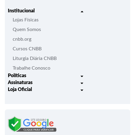
Institucional
Lojas Físicas
Quem Somos
cnbb.org
Cursos CNBB
Liturgia Diária CNBB
Trabalhe Conosco
Políticas
Assinaturas
Trocas e Devoluções
Loja Oficial
Liturgia Igreja em Oração
Entrega
Meus pedidos
Semanário Litúrgico-catequético
Regulamentos
Lançamentos
Celebração Dominical da Palavra
Política de Privacidade
Bíblias - Tradução Oficial
Roteiros Homiléticos
Campanha da Fraternidade
Folhetos e Partituras