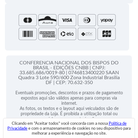
Papas
Portal do Assinante
Santa Sé
CONFERENCIA NACIONAL DOS BISPOS DO
BRASIL - EDIÇÕES CNBB |
CNPJ:
33.685.686/0019-80 |
0746813400220 SAAN
Quadra 3 Lote 590/600 Zona Industrial Brasília
DF |
CEP: 70.632-350
Eventuais promoções, descontos e prazos de pagamento
expostos aqui são válidos apenas para compras via
internet.
As fotos, os textos e o layout aqui veiculados são de
propriedade da Loja. É proibida a utilização total ou
parcial sem nossa autorização.
Clicando em "Aceitar todos" você concorda com a nossa
Política de
Privacidade
e com o armazenamento de cookies no seu dispositivo para
2025 © Todos Direitos Reservados
melhorar a experiência e navegação no site.