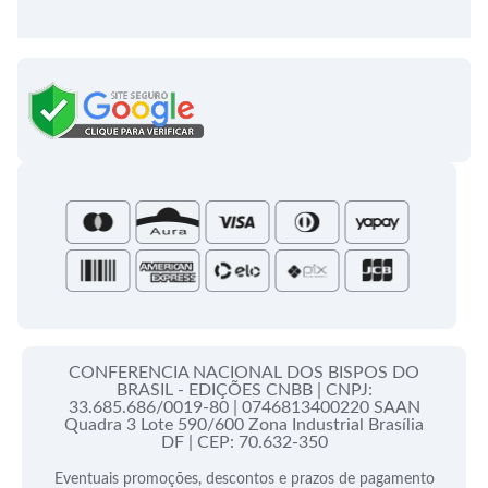
Entrega
Meus pedidos
Semanário Litúrgico-catequético
Regulamentos
Lançamentos
Celebração Dominical da Palavra
Política de Privacidade
Bíblias - Tradução Oficial
Roteiros Homiléticos
Campanha da Fraternidade
Folhetos e Partituras
Papas
Portal do Assinante
Santa Sé
CONFERENCIA NACIONAL DOS BISPOS DO
BRASIL - EDIÇÕES CNBB |
CNPJ:
33.685.686/0019-80 |
0746813400220 SAAN
Quadra 3 Lote 590/600 Zona Industrial Brasília
DF |
CEP: 70.632-350
Eventuais promoções, descontos e prazos de pagamento