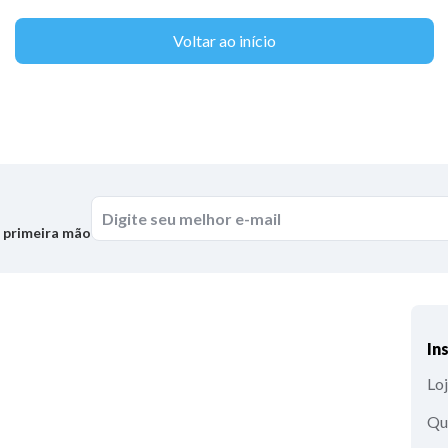
Voltar ao início
m primeira mão
In
Loj
Qu