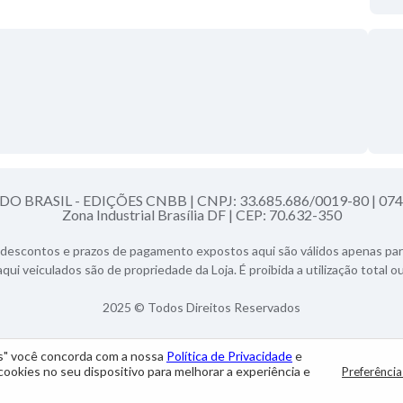
O BRASIL - EDIÇÕES CNBB |
CNPJ: 33.685.686/0019-80 |
074
Zona Industrial Brasília DF |
CEP: 70.632-350
descontos e prazos de pagamento expostos aqui são válidos apenas para
aqui veiculados são de propriedade da Loja. É proibida a utilização total o
2025 © Todos Direitos Reservados
os" você concorda com a nossa
Política de Privacidade
e
Desenvolvido por:
okies no seu dispositivo para melhorar a experiência e
Preferência