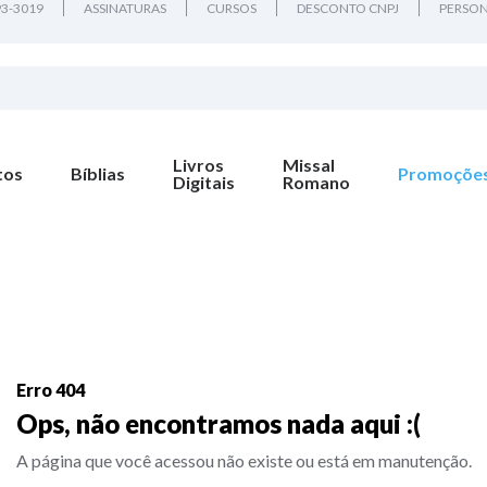
93-3019
ASSINATURAS
CURSOS
DESCONTO CNPJ
PERSON
Livros
Missal
tos
Bíblias
Promoçõe
Digitais
Romano
Erro 404
Ops, não encontramos nada aqui :(
A página que você acessou não existe ou está em manutenção.