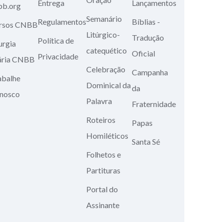
Entrega
Lançamentos
bb.org
Semanário
Regulamentos
Bíblias -
rsos CNBB
Litúrgico-
Tradução
Política de
urgia
catequético
Oficial
Privacidade
ária CNBB
Celebração
Campanha
abalhe
Dominical da
da
nosco
Palavra
Fraternidade
Roteiros
Papas
Homiléticos
Santa Sé
Folhetos e
Partituras
Portal do
Assinante