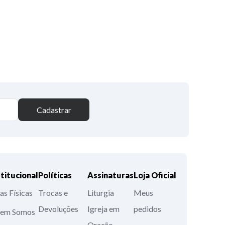
Cadastrar
stitucional
Políticas
Assinaturas
Loja Oficial
as Físicas
Trocas e
Liturgia
Meus
Devoluções
Igreja em
pedidos
em Somos
Oração