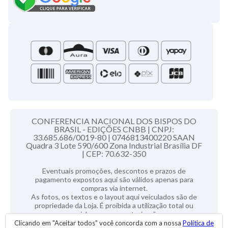
Campanha da Fraternidade
Folhetos e Partituras
Papas
Portal do Assinante
Santa Sé
CONFERENCIA NACIONAL DOS BISPOS DO
BRASIL - EDIÇÕES CNBB |
CNPJ:
33.685.686/0019-80 |
0746813400220 SAAN
Quadra 3 Lote 590/600 Zona Industrial Brasília DF
|
CEP: 70.632-350
Eventuais promoções, descontos e prazos de
pagamento expostos aqui são válidos apenas para
compras via internet.
As fotos, os textos e o layout aqui veiculados são de
propriedade da Loja. É proibida a utilização total ou
parcial sem nossa autorização.
Clicando em "Aceitar todos" você concorda com a nossa
Política de