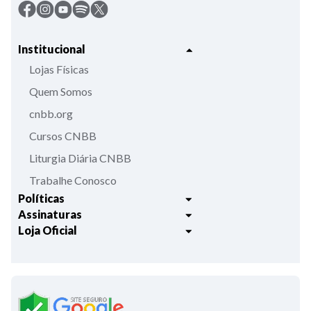
Institucional
Lojas Físicas
Quem Somos
cnbb.org
Cursos CNBB
Liturgia Diária CNBB
Trabalhe Conosco
Políticas
Assinaturas
Trocas e Devoluções
Loja Oficial
Liturgia Igreja em Oração
Entrega
Meus pedidos
Semanário Litúrgico-catequético
Regulamentos
Lançamentos
Celebração Dominical da Palavra
Política de Privacidade
Bíblias - Tradução Oficial
Roteiros Homiléticos