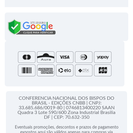
Meus pedidos
Semanário Litúrgico-catequético
Regulamentos
Lançamentos
Celebração Dominical da Palavra
Política de Privacidade
Bíblias - Tradução Oficial
Roteiros Homiléticos
Campanha da Fraternidade
Folhetos e Partituras
Papas
Portal do Assinante
Santa Sé
CONFERENCIA NACIONAL DOS BISPOS DO
BRASIL - EDIÇÕES CNBB |
CNPJ:
33.685.686/0019-80 |
0746813400220 SAAN
Quadra 3 Lote 590/600 Zona Industrial Brasília
DF |
CEP: 70.632-350
Eventuais promoções, descontos e prazos de pagamento
expostos aqui são válidos apenas para compras via