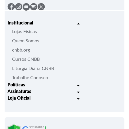
Institucional
Lojas Físicas
Quem Somos
cnbb.org
Cursos CNBB
Liturgia Diária CNBB
Trabalhe Conosco
Políticas
Assinaturas
Trocas e Devoluções
Loja Oficial
Liturgia Igreja em Oração
Entrega
Meus pedidos
Semanário Litúrgico-catequético
Regulamentos
Lançamentos
Celebração Dominical da Palavra
Política de Privacidade
Bíblias - Tradução Oficial
Roteiros Homiléticos