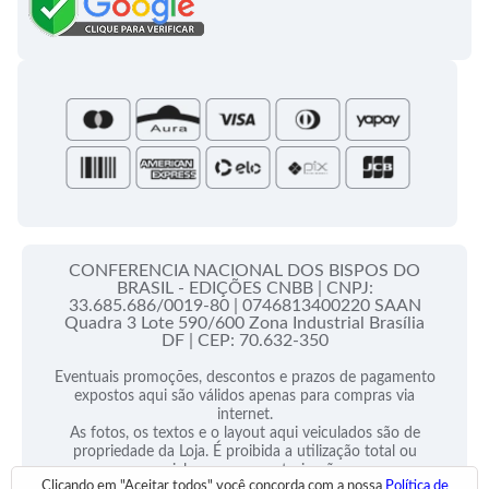
Campanha da Fraternidade
Folhetos e Partituras
Papas
Portal do Assinante
Santa Sé
CONFERENCIA NACIONAL DOS BISPOS DO
BRASIL - EDIÇÕES CNBB |
CNPJ:
33.685.686/0019-80 |
0746813400220 SAAN
Quadra 3 Lote 590/600 Zona Industrial Brasília
DF |
CEP: 70.632-350
Eventuais promoções, descontos e prazos de pagamento
expostos aqui são válidos apenas para compras via
internet.
As fotos, os textos e o layout aqui veiculados são de
propriedade da Loja. É proibida a utilização total ou
parcial sem nossa autorização.
Clicando em "Aceitar todos" você concorda com a nossa
Política de