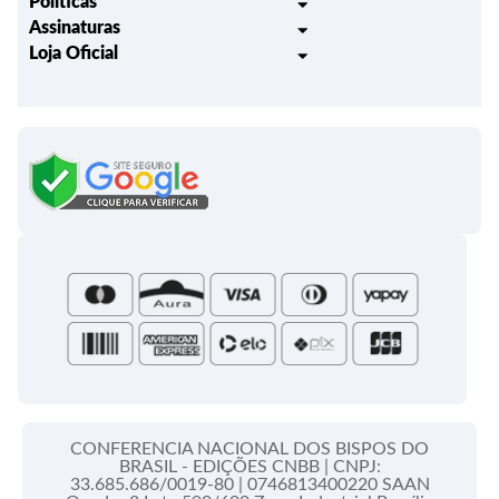
Políticas
Assinaturas
Trocas e Devoluções
Loja Oficial
Liturgia Igreja em Oração
Entrega
Meus pedidos
Semanário Litúrgico-catequético
Regulamentos
Lançamentos
Celebração Dominical da Palavra
Política de Privacidade
Bíblias - Tradução Oficial
Roteiros Homiléticos
Campanha da Fraternidade
Folhetos e Partituras
Papas
Portal do Assinante
Santa Sé
CONFERENCIA NACIONAL DOS BISPOS DO
BRASIL - EDIÇÕES CNBB |
CNPJ:
33.685.686/0019-80 |
0746813400220 SAAN