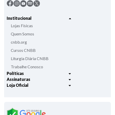
Institucional
Lojas Físicas
Quem Somos
cnbb.org
Cursos CNBB
Liturgia Diária CNBB
Trabalhe Conosco
Políticas
Assinaturas
Trocas e Devoluções
Loja Oficial
Liturgia Igreja em Oração
Entrega
Meus pedidos
Semanário Litúrgico-catequético
Regulamentos
Lançamentos
Celebração Dominical da Palavra
Política de Privacidade
Bíblias - Tradução Oficial
Roteiros Homiléticos