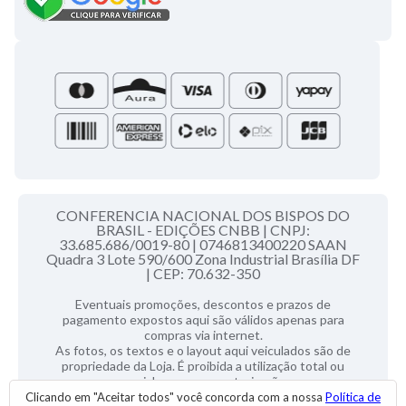
Campanha da Fraternidade
Folhetos e Partituras
Papas
Portal do Assinante
Santa Sé
CONFERENCIA NACIONAL DOS BISPOS DO
BRASIL - EDIÇÕES CNBB |
CNPJ:
33.685.686/0019-80 |
0746813400220 SAAN
Quadra 3 Lote 590/600 Zona Industrial Brasília DF
|
CEP: 70.632-350
Eventuais promoções, descontos e prazos de
pagamento expostos aqui são válidos apenas para
compras via internet.
As fotos, os textos e o layout aqui veiculados são de
propriedade da Loja. É proibida a utilização total ou
parcial sem nossa autorização.
Clicando em "Aceitar todos" você concorda com a nossa
Política de