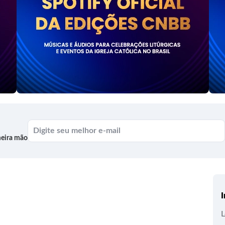
meira mão
I
L