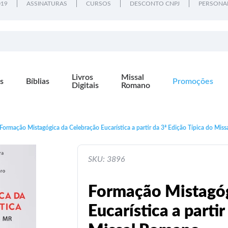
019
ASSINATURAS
CURSOS
DESCONTO CNPJ
PERSONA
Livros
Missal
s
Bíblias
Promoções
Digitais
Romano
Formação Mistagógica da Celebração Eucarística a partir da 3ª Edição Típica do Mis
SKU: 3896
Formação Mistagóg
Eucarística a partir