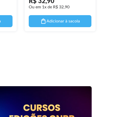
R$ 32,90
R$
Ou em 1x de R$ 32,90
Ou e
a
Adicionar à sacola