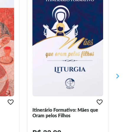
Itinerário Formativo: Mães que
Igre
Oram pelos Filhos
no d
2026