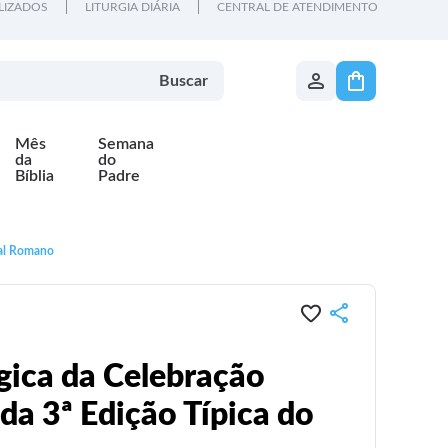
LIZADOS
LITURGIA DIÁRIA
CENTRAL DE ATENDIMENTO
Buscar
Mês
Semana
da
do
Bíblia
Padre
sal Romano
ica da Celebração
 da 3ª Edição Típica do