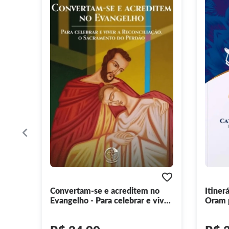
Convertam-se e acreditem no
Itiner
Evangelho - Para celebrar e viver
Oram p
a Reconciliação, O Sacramento
(Parte 
do Perdão