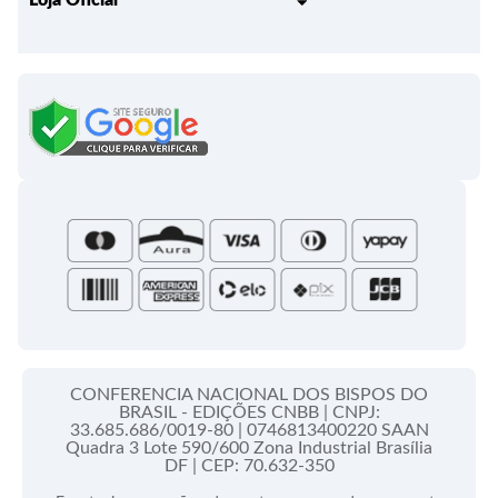
Liturgia Igreja em Oração
Entrega
Meus pedidos
Semanário Litúrgico-catequético
Regulamentos
Lançamentos
Celebração Dominical da Palavra
Política de Privacidade
Bíblias - Tradução Oficial
Roteiros Homiléticos
Campanha da Fraternidade
Folhetos e Partituras
Papas
Portal do Assinante
Santa Sé
CONFERENCIA NACIONAL DOS BISPOS DO
BRASIL - EDIÇÕES CNBB |
CNPJ:
33.685.686/0019-80 |
0746813400220 SAAN
Quadra 3 Lote 590/600 Zona Industrial Brasília
DF |
CEP: 70.632-350