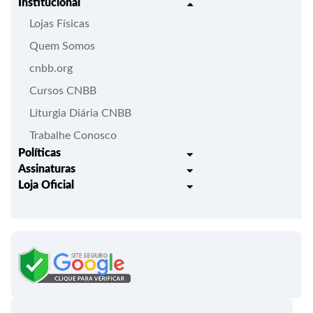
Institucional
Lojas Físicas
Quem Somos
cnbb.org
Cursos CNBB
Liturgia Diária CNBB
Trabalhe Conosco
Políticas
Assinaturas
Trocas e Devoluções
Loja Oficial
Liturgia Igreja em Oração
Entrega
Meus pedidos
Semanário Litúrgico-catequético
Regulamentos
Lançamentos
Celebração Dominical da Palavra
Política de Privacidade
Bíblias - Tradução Oficial
Roteiros Homiléticos
Campanha da Fraternidade
Folhetos e Partituras
Papas
Portal do Assinante