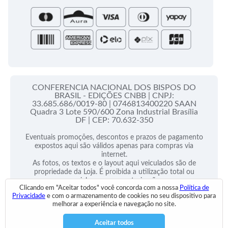
Santa Sé
CONFERENCIA NACIONAL DOS BISPOS DO
BRASIL - EDIÇÕES CNBB |
CNPJ:
33.685.686/0019-80 |
0746813400220 SAAN
Quadra 3 Lote 590/600 Zona Industrial Brasília
DF |
CEP: 70.632-350
Eventuais promoções, descontos e prazos de pagamento
expostos aqui são válidos apenas para compras via
internet.
As fotos, os textos e o layout aqui veiculados são de
propriedade da Loja. É proibida a utilização total ou
parcial sem nossa autorização.
Clicando em "Aceitar todos" você concorda com a nossa
Política de
Privacidade
e com o armazenamento de cookies no seu dispositivo para
2025 © Todos Direitos Reservados
melhorar a experiência e navegação no site.
Desenvolvido por:
Aceitar todos