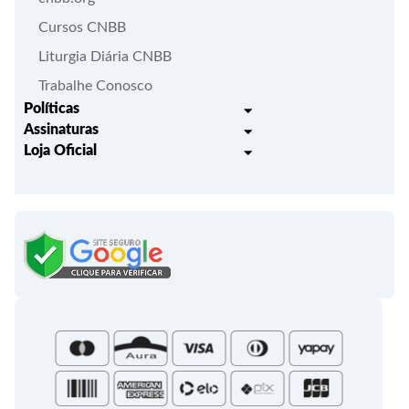
Cursos CNBB
Liturgia Diária CNBB
Trabalhe Conosco
Políticas
Assinaturas
Trocas e Devoluções
Loja Oficial
Liturgia Igreja em Oração
Entrega
Meus pedidos
Semanário Litúrgico-catequético
Regulamentos
Lançamentos
Celebração Dominical da Palavra
Política de Privacidade
Bíblias - Tradução Oficial
Roteiros Homiléticos
Campanha da Fraternidade
Folhetos e Partituras
Papas
Portal do Assinante
Santa Sé