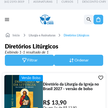
(61) 2193-3019
ASSINATURAS
CURSOS
DESCONTO CNPJ
Início
Liturgia e Assinaturas
Diretórios Litúrgicos
Diretórios Litúrgicos
Exibindo 1-1 resultado de 1
Filtrar
Ordenar
Versão Bolso
Diretório da Liturgia da Igreja no
Brasil 2027 - versão de bolso
R$ 13,90