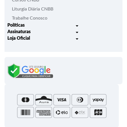
Liturgia Diária CNBB
Trabalhe Conosco
Políticas
Assinaturas
Trocas e Devoluções
Loja Oficial
Liturgia Igreja em Oração
Entrega
Meus pedidos
Semanário Litúrgico-catequético
Regulamentos
Lançamentos
Celebração Dominical da Palavra
Política de Privacidade
Bíblias - Tradução Oficial
Roteiros Homiléticos
Campanha da Fraternidade
Folhetos e Partituras
Papas
Portal do Assinante
Santa Sé