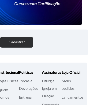
Cadastrar
nstitucional
Políticas
Assinaturas
Loja Oficial
ojas Físicas
Trocas e
Liturgia
Meus
Devoluções
Igreja em
pedidos
Quem
Oração
Somos
Entrega
Lançamentos