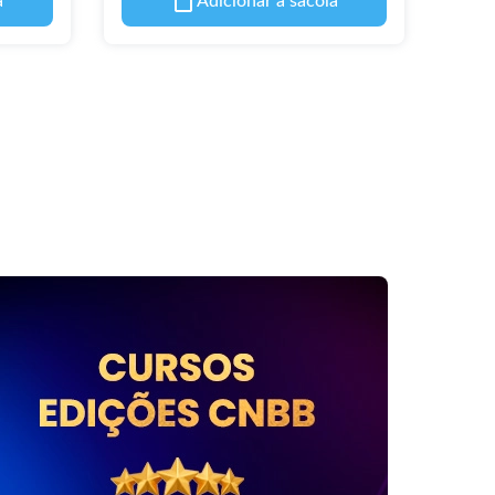
a
Adicionar à sacola