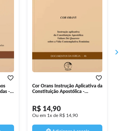
aos
Cor Orans Instrução Aplicativa da
Gest
das -
Constituição Apostólica -
sobr
Documentos da Igreja 46
Sacr
Igrej
R$ 14,90
R$
Ou em 1x de R$ 14,90
Ou e