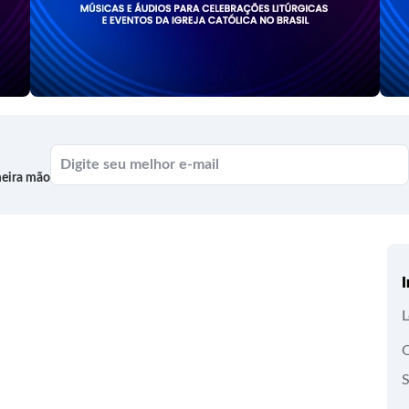
meira mão
I
L