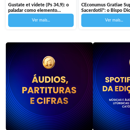
Gustate et videte (Ps 34,9): o
CEconumus Gratiae Su
paladar como elemento
Sacerdotii": o Bispo Di
litúrgico-sacramental no
moderador da vida litúr
Ver mais...
Ver mais...
processo de Iniciação à Vida
Diocese - Digital
Cristã - Digital