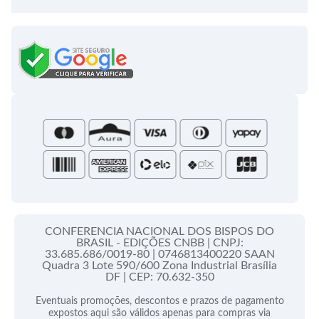
Semanário Litúrgico-catequético
Regulamentos
Lançamentos
Celebração Dominical da Palavra
Política de Privacidade
Bíblias - Tradução Oficial
Roteiros Homiléticos
Campanha da Fraternidade
Folhetos e Partituras
Papas
Portal do Assinante
Santa Sé
CONFERENCIA NACIONAL DOS BISPOS DO
BRASIL - EDIÇÕES CNBB |
CNPJ:
33.685.686/0019-80 |
0746813400220 SAAN
Quadra 3 Lote 590/600 Zona Industrial Brasília
DF |
CEP: 70.632-350
Eventuais promoções, descontos e prazos de pagamento
expostos aqui são válidos apenas para compras via